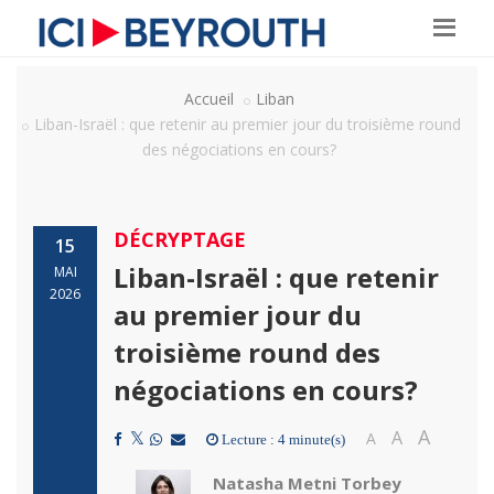
Accueil
Liban
Liban-Israël : que retenir au premier jour du troisième round
des négociations en cours?
DÉCRYPTAGE
15
Liban-Israël : que retenir
MAI
2026
au premier jour du
troisième round des
négociations en cours?
A
A
A
Lecture : 4 minute(s)
Natasha Metni Torbey