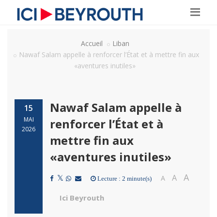
Accueil
Liban
Nawaf Salam appelle à renforcer l’État et à mettre fin aux
«aventures inutiles»
Nawaf Salam appelle à
15
MAI
renforcer l’État et à
2026
mettre fin aux
«aventures inutiles»
A
A
A
Lecture : 2 minute(s)
Ici Beyrouth