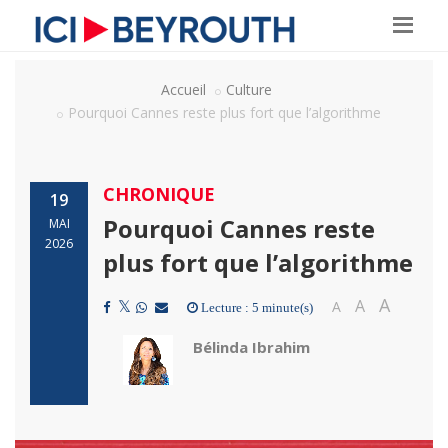
Accueil
Culture
Pourquoi Cannes reste plus fort que l’algorithme
CHRONIQUE
19
Pourquoi Cannes reste
MAI
2026
plus fort que l’algorithme
A
A
A
Lecture : 5 minute(s)
Bélinda Ibrahim