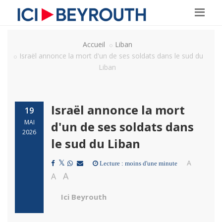
Accueil
Liban
Israël annonce la mort d'un de ses soldats dans le sud du
Liban
Israël annonce la mort
19
MAI
d'un de ses soldats dans
2026
le sud du Liban
A
Lecture : moins d'une minute
A
A
Ici Beyrouth