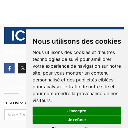
Nous utilisons des cookies
© 2026 Ici Beyrouth. Tous les droits sont réservés.
Nous utilisons des cookies et d'autres
technologies de suivi pour améliorer
votre expérience de navigation sur notre
site, pour vous montrer un contenu
personnalisé et des publicités ciblées,
pour analyser le trafic de notre site et
Newsletter
pour comprendre la provenance de nos
visiteurs.
Inscrivez-vous à notre Newsletter
J'accepte
Je refuse