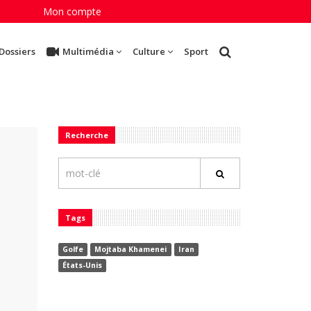
Mon compte
Dossiers
Multimédia
Culture
Sport
Recherche
Tags
Golfe
Mojtaba Khamenei
Iran
États-Unis