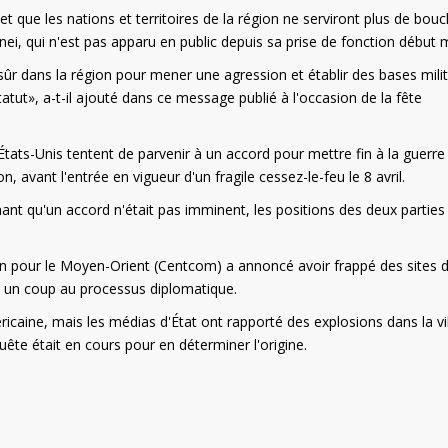
e et que les nations et territoires de la région ne serviront plus de boucl
, qui n'est pas apparu en public depuis sa prise de fonction début 
sûr dans la région pour mener une agression et établir des bases milit
atut», a-t-il ajouté dans ce message publié à l'occasion de la fête
 États-Unis tentent de parvenir à un accord pour mettre fin à la guerre
n, avant l'entrée en vigueur d'un fragile cessez-le-feu le 8 avril.
enant qu'un accord n'était pas imminent, les positions des deux parties
our le Moyen-Orient (Centcom) a annoncé avoir frappé des sites 
nt un coup au processus diplomatique.
ricaine, mais les médias d'État ont rapporté des explosions dans la vi
te était en cours pour en déterminer l'origine.