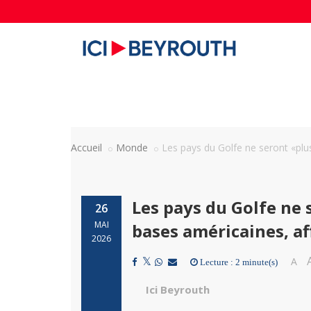
Accueil
Monde
Les pays du Golfe ne seront «plu
Les pays du Golfe ne 
26
MAI
bases américaines, a
2026
A
Lecture : 2 minute(s)
Ici Beyrouth