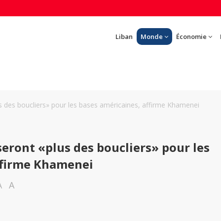
Liban
Monde
Économie
s des boucliers» pour les bases américaines, affirme Khamenei
seront «plus des boucliers» pour les
ffirme Khamenei
A
A