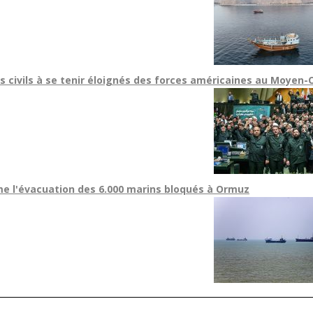
les civils à se tenir éloignés des forces américaines au Moyen-
me l'évacuation des 6.000 marins bloqués à Ormuz