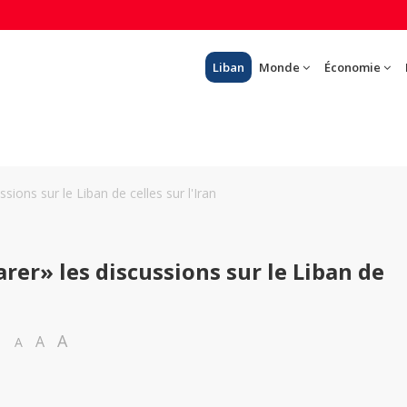
Liban
Monde
Économie
ions sur le Liban de celles sur l'Iran
er» les discussions sur le Liban de
A
A
A