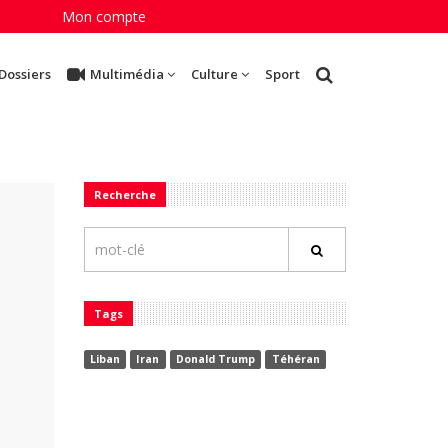
Mon compte
Dossiers
Multimédia
Culture
Sport
Recherche
Tags
Liban
Iran
Donald Trump
Téhéran