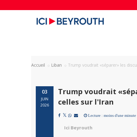
Accueil
Liban
Trump voudrait «séparer» les discuss
Trump voudrait «sépar
03
JUIN
celles sur l'Iran
2026
Lecture : moins d'une minute
Ici Beyrouth