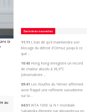
Dernières nouvelles
ans la
11:11
L'Iran dit qu'il maintiendra son
H
blocage du détroit d'Ormuz jusqu'à ce
que ...
10:43
Hong Kong enregistre un record
de chaleur absolu à 36,9°C
(observatoire ...
09:41
Les Houthis du Yémen affirment
avoir frappé une raffinerie saoudienne
sur la ...
ère au
04:51
WTA 1000: la N.1 mondiale
Sabalenka éliminée par Alexandrova en