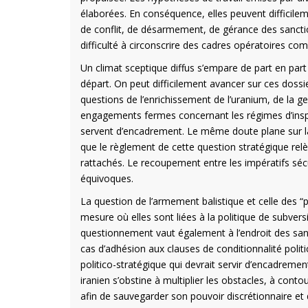
élaborées. En conséquence, elles peuvent difficil
de conflit, de désarmement, de gérance des sanction
difficulté à circonscrire des cadres opératoires c
Un climat sceptique diffus s’empare de part en part 
départ. On peut difficilement avancer sur ces doss
questions de l’enrichissement de l’uranium, de la g
engagements fermes concernant les régimes d’inspec
servent d’encadrement. Le même doute plane sur la 
que le règlement de cette question stratégique relè
rattachés. Le recoupement entre les impératifs séc
équivoques.
La question de l’armement balistique et celle des “
mesure où elles sont liées à la politique de subver
questionnement vaut également à l’endroit des sanct
cas d’adhésion aux clauses de conditionnalité poli
politico-stratégique qui devrait servir d’encadremen
iranien s’obstine à multiplier les obstacles, à cont
afin de sauvegarder son pouvoir discrétionnaire et