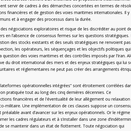
ement servir de cadres à des démarches concertées en termes de résol
s financières et de gestion des voies maritimes internationales. Il y
ommuns et à engager des processus dans la durée.
des négociations exploratoires et risque de les discréditer au point d
iers en l’absence de consensus fermes sur les questions stratégiques.
estion des stocks existants et des seuils stratégiques ne renvoient pas
tion, les opérateurs, les séquençages et les objectifs politiques qui
question des voies maritimes et des contrôles imposés par l’Iran. Al
ve du droit international des mers et des enjeux stratégiques qui lui s
uritaires et réglementaires ne peut pas créer des arrangements étriq
plateformes opérationnelles intégrées” sont étroitement corrélées dan
sion pratiquée tout au long des cinq dernières décennies. Ce
ions financières et de l'éventualité de leur allègement ou relaxation
tico-militaire. Une implémentation de ces clauses suppose un consens
t préalable avant d’avancer sur les enjeux opérationnels. Or le régime
ourner les cadres régulateurs et à s’installer dans une zone d’indétermi
 de se maintenir dans un état de flottement. Toute négociation qui