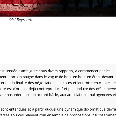
©Ici Beyrouth
n est teintée d’ambiguïté sous divers rapports, à commencer par les
émentation. On baigne dans le vague de bout en bout en étant devant 
cer par la finalité des négociations en cours et leur mise en œuvre. Le
é est d’ores et déjà contreproductif et peut induire des effets perve
as se hasarder dans un accord bâclé, aux articulations mal agencées e
e sont entendues et à partir duquel une dynamique diplomatique devrai
iverses sources relèvent d’un ensemble de propositions insuffisamme