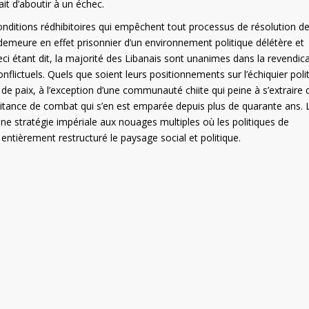
ait d’aboutir à un échec.
nditions rédhibitoires qui empêchent tout processus de résolution d
 demeure en effet prisonnier d’un environnement politique délétère et
eci étant dit, la majorité des Libanais sont unanimes dans la revendic
flictuels. Quels que soient leurs positionnements sur l’échiquier poli
 de paix, à l’exception d’une communauté chiite qui peine à s’extraire 
ilitance de combat qui s’en est emparée depuis plus de quarante ans. 
d’une stratégie impériale aux nouages multiples où les politiques de
entièrement restructuré le paysage social et politique.