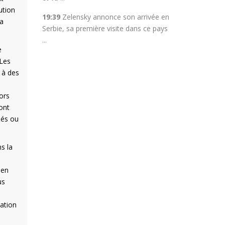
ution
19:39
Zelensky annonce son arrivée en
 a
Serbie, sa première visite dans ce pays
...
e
 Les
 à des
ors
ont
ués ou
s la
 en
us
nation