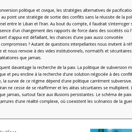
nversion politique et civique, les stratégies alternatives de pacificati
 au point une stratégie de sortie des conflits sans la réussite de la pol
l entre le Liban et l’Iran. Au bout du compte, il faudrait s’interroger 
l'absence d'un changement des rapports de force dans des sociétés où l
i sert d'appui est défaillant, les chances d'une paix aussi convoitée
 compromises ? Autant de questions interpellantes nous invitent à réf
e et nous renvoie à des vides institutionnels, normatifs et sécuritaires
 aléatoires que jamais.
quent davantage la recherche de la paix. La politique de subversion m
que et peu encline à la recherche d'une solution négociée à des confli
, la survie de ce régime dépend d'une politique carrément subversive.
an ne cesse de se réaffirmer et les aléas sécuritaires se multiplient. 
ue jamais, surtout face aux illusions persistantes. Le schéma de paix
arrures d'une réalité complexe, où coexistent les scénarios de la guer