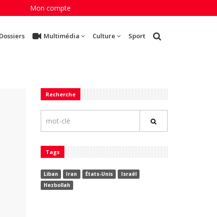
Mon compte
Dossiers
Multimédia
Culture
Sport
Recherche
Tags
Liban
Iran
États-Unis
Israël
Hezbollah