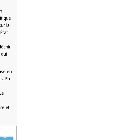
on
itique
sur la
'État
léchir
 qui
ise en
ts. En
La
re et