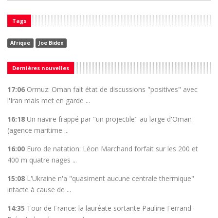
Tags
Afrique
Joe Biden
Dernières nouvelles
17:06
Ormuz: Oman fait état de discussions "positives" avec
l'Iran mais met en garde ...
16:18
Un navire frappé par "un projectile" au large d'Oman
(agence maritime ...
16:00
Euro de natation: Léon Marchand forfait sur les 200 et
400 m quatre nages ...
15:08
L'Ukraine n'a "quasiment aucune centrale thermique"
intacte à cause de ...
14:35
Tour de France: la lauréate sortante Pauline Ferrand-