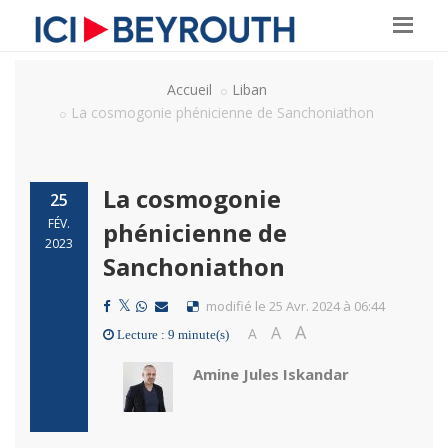
Accueil
Liban
La cosmogonie phénicienne de Sanchoniathon
La cosmogonie
25
FÉV.
phénicienne de
2023
Sanchoniathon
modifié le 25 Avr. 2024 à 06:44
A
A
A
Lecture : 9 minute(s)
Amine Jules Iskandar