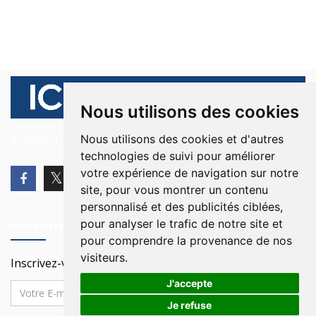
Nous utilisons des cookies
© 2026 Ici Beyrouth. Tous les droits sont réservés.
Nous utilisons des cookies et d'autres
technologies de suivi pour améliorer
votre expérience de navigation sur notre
site, pour vous montrer un contenu
personnalisé et des publicités ciblées,
pour analyser le trafic de notre site et
Newsletter
pour comprendre la provenance de nos
visiteurs.
Inscrivez-vous à notre Newsletter
J'accepte
Je refuse