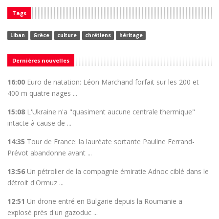
Tags
Liban
Grèce
culture
chrétiens
héritage
Dernières nouvelles
16:00
Euro de natation: Léon Marchand forfait sur les 200 et
400 m quatre nages ...
15:08
L'Ukraine n'a "quasiment aucune centrale thermique"
intacte à cause de ...
14:35
Tour de France: la lauréate sortante Pauline Ferrand-
Prévot abandonne avant ...
13:56
Un pétrolier de la compagnie émiratie Adnoc ciblé dans le
détroit d'Ormuz ...
12:51
Un drone entré en Bulgarie depuis la Roumanie a
explosé près d'un gazoduc ...