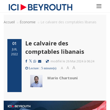
Accueil
Économie
Le calvaire des comptables libanais
Le calvaire des
01
JUIL
comptables libanais
2022
modifié le 26 Mai 2024 à 06:24
A
A
A
Lecture : 5 minute(s)
Mario Chartouni