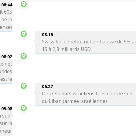
08:44
it 605
 de la
ense)
08:16
Swiss Re: bénéfice net en hausse de 9% a
1S à 2,8 milliards USD
08:02
ce net
andes
mestre
06:27
Deux soldats israéliens tués dans le sud
du Liban (armée israélienne)
05:08
n sud-
ur la
onneur