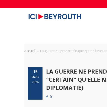
Accueil
La guerre ne prendra fin que quand l'Iran ser
LA GUERRE NE PREND
15
MARS
"CERTAIN" QU'ELLE N
2026
DIPLOMATIE)