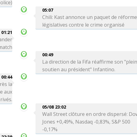
olice)
05:07
Chili: Kast annonce un paquet de réform
législatives contre le crime organisé
01:21
ander
 match
00:49
La direction de la Fifa réaffirme son "plei
soutien au président" Infantino.
00:44
rès la
re aux
rivés.
05/08 23:02
Wall Street clôture en ordre dispersé: Do
Jones +0,49%, Nasdaq -0,83%, S&P 500
-0,17%
 22:39