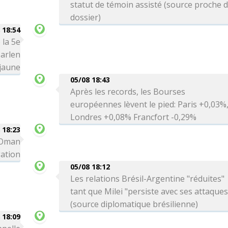
statut de témoin assisté (source proche 
dossier)
 18:54
 la 5e
arlen
 jaune
05/08 18:43
Après les records, les Bourses
européennes lèvent le pied: Paris +0,03%
Londres +0,08% Francfort -0,29%
 18:23
c Oman
gation
05/08 18:12
Les relations Brésil-Argentine "réduites"
tant que Milei "persiste avec ses attaques
(source diplomatique brésilienne)
 18:09