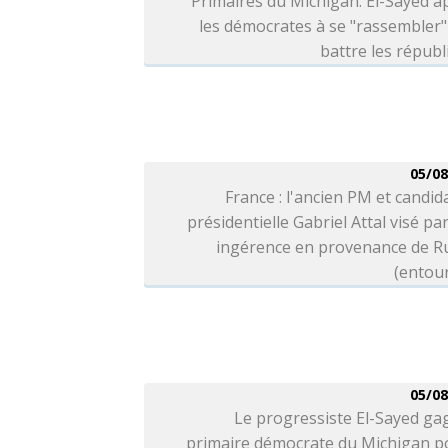
Primaires du Michigan: El-Sayed a
les démocrates à se "rassembler
battre les républ
05/08
France : l'ancien PM et candida
présidentielle Gabriel Attal visé pa
ingérence en provenance de Ru
(entou
05/08
Le progressiste El-Sayed ga
primaire démocrate du Michigan po