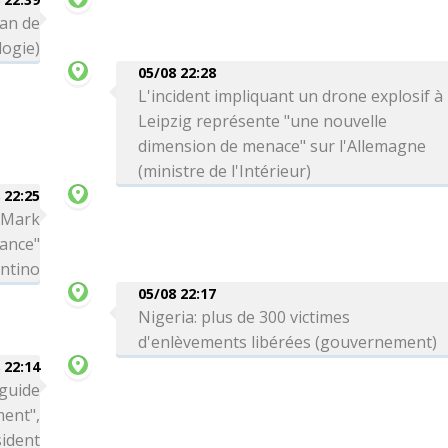
can de
logie)
05/08 22:28
L'incident impliquant un drone explosif à
Leipzig représente "une nouvelle
dimension de menace" sur l'Allemagne
(ministre de l'Intérieur)
 22:25
a Mark
iance"
antino
05/08 22:17
Nigeria: plus de 300 victimes
d'enlèvements libérées (gouvernement)
 22:14
 guide
ment",
sident