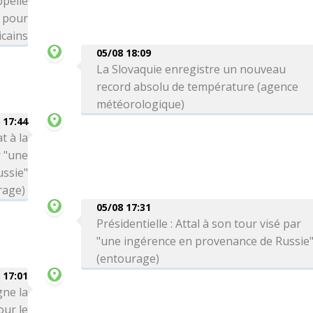
ppelle
" pour
icains
05/08 18:09
La Slovaquie enregistre un nouveau
record absolu de température (agence
météorologique)
 17:44
t à la
r "une
ssie"
rage)
05/08 17:31
Présidentielle : Attal à son tour visé par
"une ingérence en provenance de Russie
(entourage)
 17:01
gne la
ur le