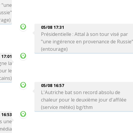
r "une
ssie"
rage)
05/08 17:31
Présidentielle : Attal à son tour visé par
"une ingérence en provenance de Russie
(entourage)
 17:01
gne la
ur le
cains)
05/08 16:57
L'Autriche bat son record absolu de
chaleur pour le deuxième jour d'affilée
(service météo) bg/thm
 16:53
ns une
(média