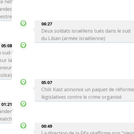
ce net
andes
mestre
06:27
Deux soldats israéliens tués dans le sud
du Liban (armée israélienne)
05:08
n sud-
ur la
onneur
olice)
05:07
Chili: Kast annonce un paquet de réform
législatives contre le crime organisé
01:21
ander
 match
00:49
La direction de la Fifa réaffirme son "plei