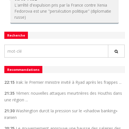
L'arrêté d'expulsion pris par la France contre Xenia
Fedorova est une "persécution politique" (diplomatie
russe)
Recherche
Recommandations
22:15
Irak: le Premier ministre invité à Ryad après les frappes ...
21:35
Yémen: nouvelles attaques meurtrières des Houthis dans
une région ...
21:30
Washington durcit la pression sur le «shadow banking»
iranien
20:25
Le gouvernement approuve une hausse des salaires des