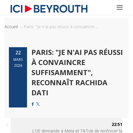
Accueil
Paris: "je n'ai pas réussi à convaincre ...
PARIS: "JE N'AI PAS RÉUSSI
22
MARS
À CONVAINCRE
2026
SUFFISAMMENT",
RECONNAÎT RACHIDA
DATI
22:51
L'UE demande à Meta et TikTok de renforcer la