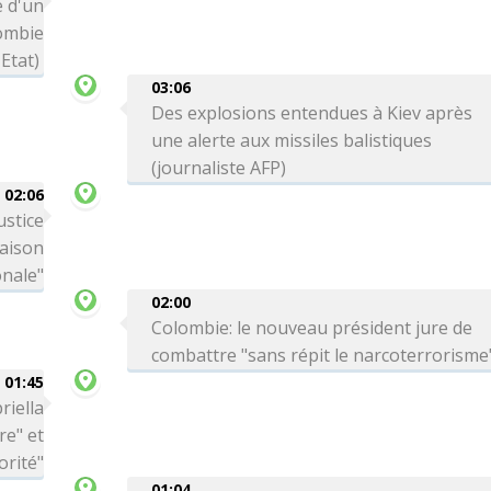
 d'un
lombie
Etat)
03:06
Des explosions entendues à Kiev après
une alerte aux missiles balistiques
(journaliste AFP)
02:06
ustice
Maison
onale"
02:00
Colombie: le nouveau président jure de
combattre "sans répit le narcoterrorisme
01:45
riella
re" et
orité"
01:04