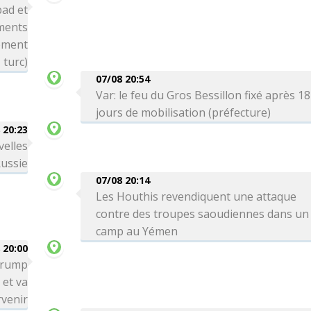
bad et
ements
nement
turc)
07/08 20:54
Var: le feu du Gros Bessillon fixé après 18
jours de mobilisation (préfecture)
 20:23
velles
Russie
07/08 20:14
Les Houthis revendiquent une attaque
contre des troupes saoudiennes dans un
camp au Yémen
 20:00
 Trump
 et va
venir