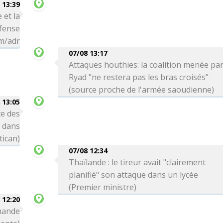
 13:39
 et la
éfense
hm/adr
07/08 13:17
Attaques houthies: la coalition menée pa
Ryad "ne restera pas les bras croisés"
(source proche de l'armée saoudienne)
 13:05
e des
s dans
tican)
07/08 12:34
Thaïlande : le tireur avait "clairement
planifié" son attaque dans un lycée
(Premier ministre)
 12:20
emande