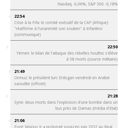
Nasdaq -0,06%, S&P 500 -0,18%
22:54
Crise à la Fifa: le comité exécutif de la CAF (Afrique)
"réaffirme à l'unanimité son soutien" à Infantino
(communiqué)
22:50
Yémen: le bilan de l'attaque des rebelles houthis s'élève
à 58 morts (source militaire)
21:49
Ormuz: le président turc Erdogan vendredi en Arabie
saoudite (officiel)
21:28
Syrie: deux morts dans l'explosion d'une bombe dans un
bus près de Damas (média d'Etat)
21:06
Foot: Vinicius Jr a prolongé jusqu'en juin 2032 au Real