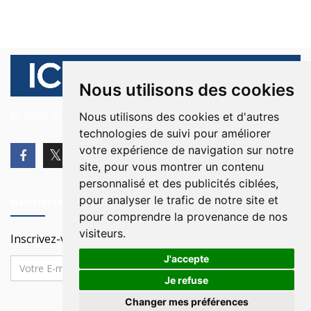
Nous utilisons des cookies
© 2026 Ici Beyrouth. Tous les droits sont réservés.
Nous utilisons des cookies et d'autres
technologies de suivi pour améliorer
votre expérience de navigation sur notre
site, pour vous montrer un contenu
personnalisé et des publicités ciblées,
pour analyser le trafic de notre site et
Newsletter
pour comprendre la provenance de nos
visiteurs.
Inscrivez-vous à notre Newsletter
J'accepte
Je refuse
Changer mes préférences