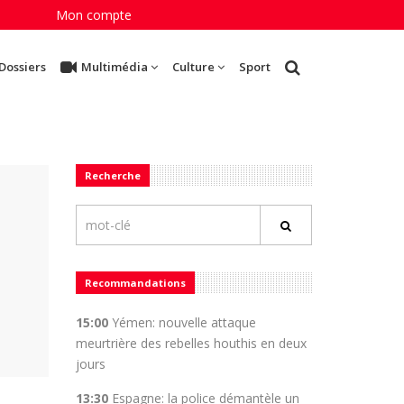
Mon compte
Dossiers
Multimédia
Culture
Sport
Recherche
Recommandations
15:00
Yémen: nouvelle attaque
meurtrière des rebelles houthis en deux
jours
13:30
Espagne: la police démantèle un