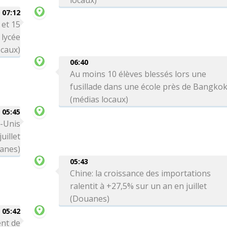
locaux)
07:12
 et 15
 lycée
ocaux)
06:40
Au moins 10 élèves blessés lors une
fusillade dans une école près de Bangko
(médias locaux)
05:45
s-Unis
uillet
anes)
05:43
Chine: la croissance des importations
ralentit à +27,5% sur un an en juillet
(Douanes)
05:42
ent de