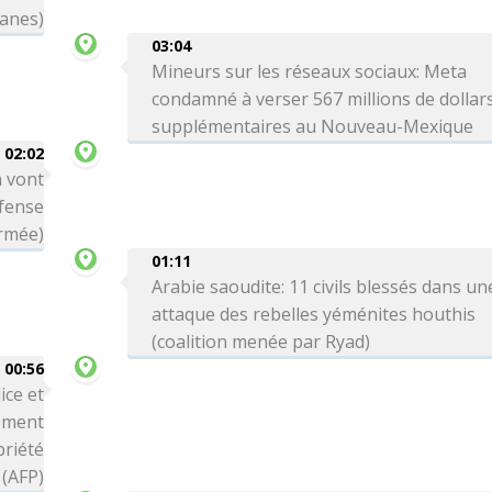
uanes)
03:04
Mineurs sur les réseaux sociaux: Meta
condamné à verser 567 millions de dollar
supplémentaires au Nouveau-Mexique
02:02
n vont
éfense
armée)
01:11
Arabie saoudite: 11 civils blessés dans un
attaque des rebelles yéménites houthis
(coalition menée par Ryad)
00:56
ice et
ement
priété
 (AFP)