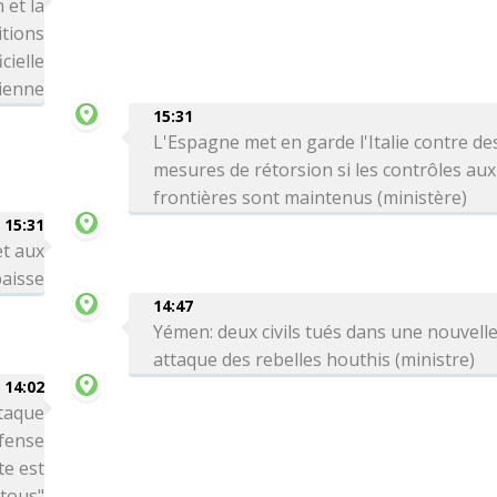
 et la
itions
cielle
ienne
15:31
L'Espagne met en garde l'Italie contre de
mesures de rétorsion si les contrôles aux
frontières sont maintenus (ministère)
15:31
et aux
aisse
14:47
Yémen: deux civils tués dans une nouvell
attaque des rebelles houthis (ministre)
14:02
ttaque
éfense
te est
 tous"