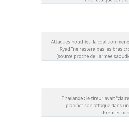
Attaques houthies: la coalition men
Ryad "ne restera pas les bras cr
(source proche de l'armée saoud
Thaïlande : le tireur avait "clai
planifié" son attaque dans un
(Premier min