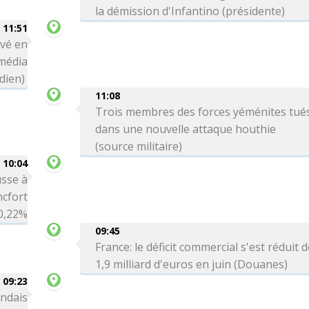
la démission d'Infantino (présidente)
11:51
ivé en
média
dien)
11:08
Trois membres des forces yéménites tué
dans une nouvelle attaque houthie
(source militaire)
10:04
sse à
ncfort
0,22%
09:45
France: le déficit commercial s'est réduit 
1,9 milliard d'euros en juin (Douanes)
09:23
andais