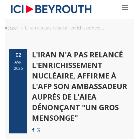
Accueil
L'Iran n'a pas relancé l'enrichissement ...
L'IRAN N'A PAS RELANCÉ
02
AVR.
L'ENRICHISSEMENT
2026
NUCLÉAIRE, AFFIRME À
L'AFP SON AMBASSADEUR
AUPRÈS DE L'AIEA
DÉNONÇANT "UN GROS
MENSONGE"