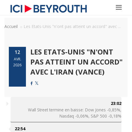
Accueil
Les Etats-Unis "n'ont pas atteint un accord" avec ...
LES ETATS-UNIS "N'ONT
12
AVR.
PAS ATTEINT UN ACCORD"
2026
AVEC L'IRAN (VANCE)
23:02
Wall Street termine en baisse: Dow Jones -0,85%,
Nasdaq -0,06%, S&P 500 -0,18%
22:54