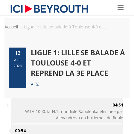
Accueil
Ligue 1: Lille se balade à Toulouse 4-0 et ...
LIGUE 1: LILLE SE BALADE À
12
AVR.
TOULOUSE 4-0 ET
2026
REPREND LA 3E PLACE
04:51
WTA 1000: la N.1 mondiale Sabalenka éliminée par
Alexandrova en huitièmes de finale
00:54