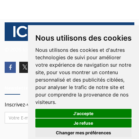
Nous utilisons des cookies
© 2026 Ici Beyrouth. Tous les droits sont réservés.
Nous utilisons des cookies et d'autres
technologies de suivi pour améliorer
votre expérience de navigation sur notre
site, pour vous montrer un contenu
personnalisé et des publicités ciblées,
pour analyser le trafic de notre site et
Newsletter
pour comprendre la provenance de nos
visiteurs.
Inscrivez-vous à notre Newsletter
J'accepte
Je refuse
Changer mes préférences