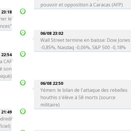
pouvoir et opposition à Caracas (AFP)
 23:18
her le
ances"
06/08 23:02
Wall Street termine en baisse: Dow Jones
-0,85%, Nasdaq -0,06%, S&P 500 -0,18%
 22:54
la CAF
té son
niqué)
06/08 22:50
Yémen: le bilan de l'attaque des rebelles
houthis s'élève à 58 morts (source
militaire)
 21:49
ndredi
iciel)