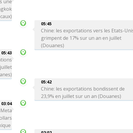
rs une
angkok
ocaux)
05:45
Chine: les exportations vers les Etats-Uni
grimpent de 17% sur un an en juillet
(Douanes)
05:43
ations
uillet
anes)
05:42
Chine: les exportations bondissent de
23,9% en juillet sur un an (Douanes)
03:04
: Meta
ollars
xique
02:02