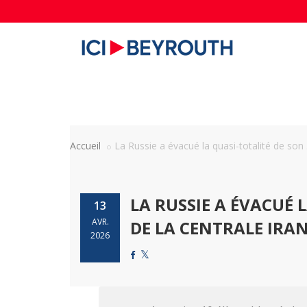
Accueil
La Russie a évacué la quasi-totalité de son .
LA RUSSIE A ÉVACUÉ 
13
AVR.
DE LA CENTRALE IRA
2026