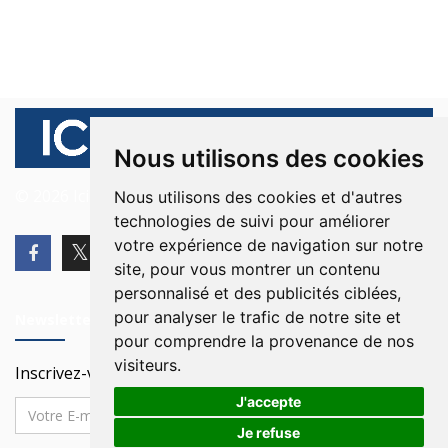
Nous utilisons des cookies
© 2026 Ici Beyrouth. Tous les droits sont réservés.
Nous utilisons des cookies et d'autres
technologies de suivi pour améliorer
votre expérience de navigation sur notre
site, pour vous montrer un contenu
personnalisé et des publicités ciblées,
pour analyser le trafic de notre site et
Newsletter
pour comprendre la provenance de nos
visiteurs.
Inscrivez-vous à notre Newsletter
J'accepte
Je refuse