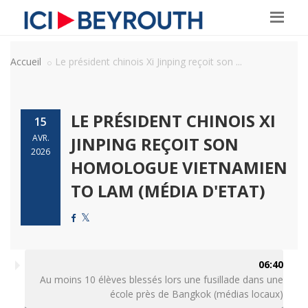
Accueil
Le président chinois Xi Jinping reçoit son ...
LE PRÉSIDENT CHINOIS XI
15
AVR.
JINPING REÇOIT SON
2026
HOMOLOGUE VIETNAMIEN
TO LAM (MÉDIA D'ETAT)
06:40
Au moins 10 élèves blessés lors une fusillade dans une
école près de Bangkok (médias locaux)