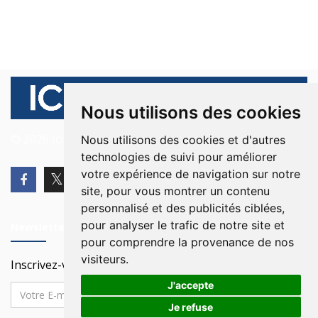
Nous utilisons des cookies
© 2026 Ici Beyrouth. Tous les droits sont réservés.
Nous utilisons des cookies et d'autres
technologies de suivi pour améliorer
votre expérience de navigation sur notre
site, pour vous montrer un contenu
personnalisé et des publicités ciblées,
pour analyser le trafic de notre site et
Newsletter
pour comprendre la provenance de nos
visiteurs.
Inscrivez-vous à notre Newsletter
J'accepte
Je refuse