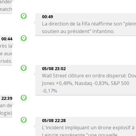
ander
 match
00:49
La direction de la Fifa réaffirme son "plei
soutien au président" Infantino.
00:44
rès la
re aux
rivés.
05/08 23:02
Wall Street clôture en ordre dispersé: Do
Jones +0,49%, Nasdaq -0,83%, S&P 500
-0,17%
 22:39
can de
logie)
05/08 22:28
L'incident impliquant un drone explosif à
Leipzig représente "une nouvelle