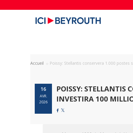
Accueil
Poissy: Stellantis conservera 1.000 postes su
POISSY: STELLANTIS 
16
AVR.
INVESTIRA 100 MILL
2026