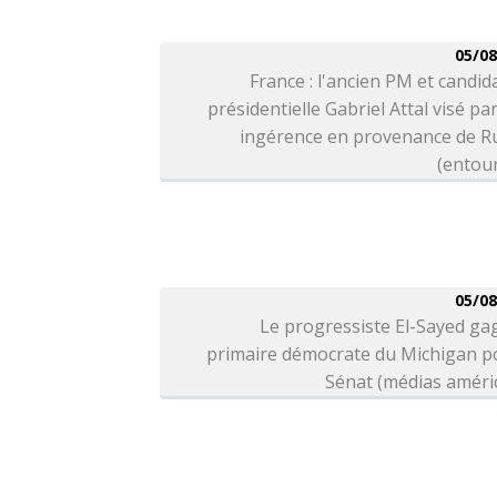
05/08
France : l'ancien PM et candida
présidentielle Gabriel Attal visé pa
ingérence en provenance de Ru
(entou
05/08
Le progressiste El-Sayed ga
primaire démocrate du Michigan po
Sénat (médias améri