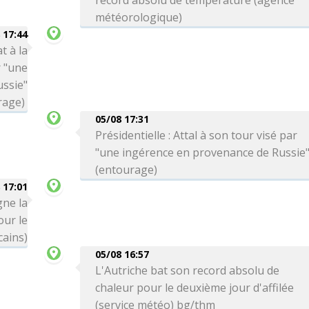
record absolu de température (agence
météorologique)
 17:44
t à la
r "une
ssie"
rage)
05/08 17:31
Présidentielle : Attal à son tour visé par
"une ingérence en provenance de Russie
(entourage)
 17:01
gne la
ur le
cains)
05/08 16:57
L'Autriche bat son record absolu de
chaleur pour le deuxième jour d'affilée
(service météo) bg/thm