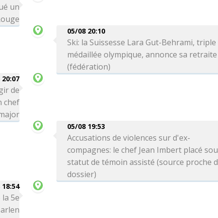
qué un
Rouge
05/08 20:10
Ski: la Suissesse Lara Gut-Behrami, triple
médaillée olympique, annonce sa retraite
(fédération)
 20:07
gir de
n chef
-major
05/08 19:53
Accusations de violences sur d'ex-
compagnes: le chef Jean Imbert placé so
statut de témoin assisté (source proche 
dossier)
 18:54
 la 5e
arlen