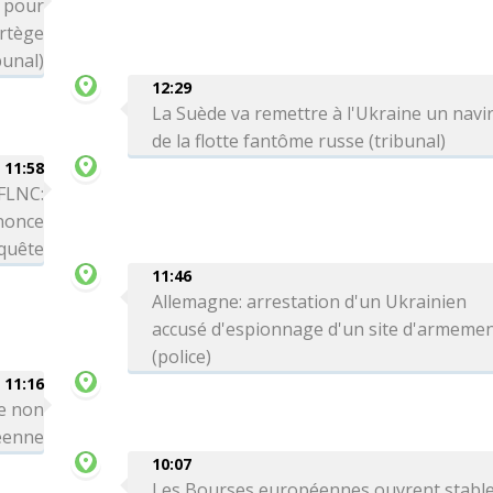
é pour
ortège
bunal)
12:29
La Suède va remettre à l'Ukraine un navi
de la flotte fantôme russe (tribunal)
11:58
 FLNC:
nnonce
nquête
11:46
Allemagne: arrestation d'un Ukrainien
accusé d'espionnage d'un site d'armeme
(police)
11:16
le non
réenne
10:07
Les Bourses européennes ouvrent stabl