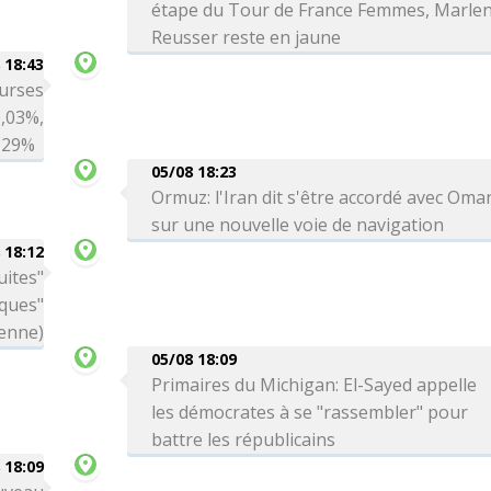
étape du Tour de France Femmes, Marle
Reusser reste en jaune
 18:43
ourses
0,03%,
0,29%
05/08 18:23
Ormuz: l'Iran dit s'être accordé avec Oma
sur une nouvelle voie de navigation
 18:12
uites"
aques"
ienne)
05/08 18:09
Primaires du Michigan: El-Sayed appelle
les démocrates à se "rassembler" pour
battre les républicains
 18:09