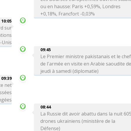
ou en hausse: Paris +0,59%, Londres
+0,18%, Francfort -0,03%
10:05
rd sur
ations
s-Unis
09:45
Le Premier ministre pakistanais et le che
de l'armée en visite en Arabie saoudite d
jeudi à samedi (diplomatie)
09:39
ce net
issées
ngées
08:44
La Russie dit avoir abattu dans la nuit 60
drones ukrainiens (ministère de la
Défense)