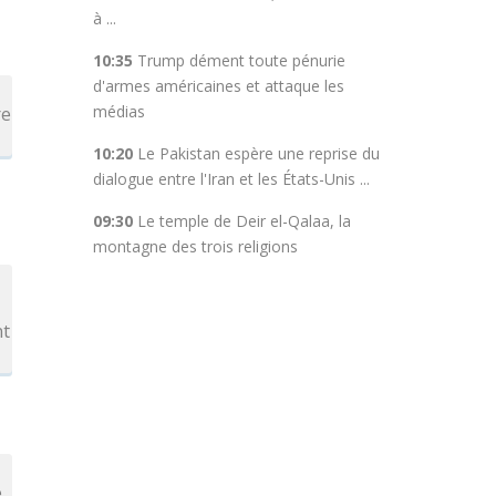
à ...
10:35
Trump dément toute pénurie
d'armes américaines et attaque les
médias
re
10:20
Le Pakistan espère une reprise du
dialogue entre l'Iran et les États-Unis ...
09:30
Le temple de Deir el-Qalaa, la
montagne des trois religions
nt
e