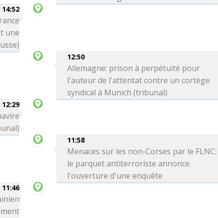
14:52
France
st une
russe)
12:50
Allemagne: prison à perpétuité pour
l'auteur de l'attentat contre un cortège
syndical à Munich (tribunal)
12:29
navire
bunal)
11:58
Menaces sur les non-Corses par le FLNC:
le parquet antiterroriste annonce
l'ouverture d'une enquête
11:46
ainien
ement