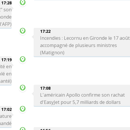
17:28
t" son
monde
'AFP)
17:22
Incendies : Lecornu en Gironde le 17 août
accompagné de plusieurs ministres
(Matignon)
17:19
ité en
olé en
Santé)
17:08
L'américain Apollo confirme son rachat
d'EasyJet pour 5,7 milliards de dollars
17:02
nature
omandé