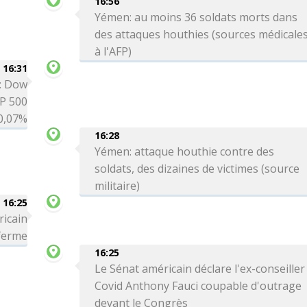
16:56
Yémen: au moins 36 soldats morts dans
des attaques houthies (sources médicale
à l'AFP)
16:31
é: Dow
P 500
0,07%
16:28
Yémen: attaque houthie contre des
soldats, des dizaines de victimes (source
militaire)
16:25
ricain
 ferme
16:25
Le Sénat américain déclare l'ex-conseiller
Covid Anthony Fauci coupable d'outrage
devant le Congrès