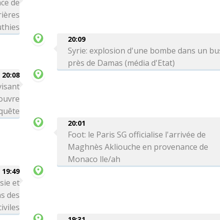
ce de
rières
thies
20:09
Syrie: explosion d'une bombe dans un bu
près de Damas (média d'Etat)
20:08
visant
 ouvre
quête
20:01
Foot: le Paris SG officialise l'arrivée de
Maghnès Akliouche en provenance de
Monaco lle/ah
19:49
sie et
ns des
iviles
19:31