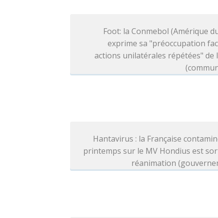
Foot: la Conmebol (Amérique d
exprime sa "préoccupation fa
actions unilatérales répétées" de l
(commun
Hantavirus : la Française contami
printemps sur le MV Hondius est sor
réanimation (gouverne