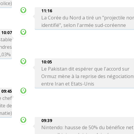
olice)
11:16
La Corée du Nord a tiré un "projectile no
identifié", selon l'armée sud-coréenne
10:07
table
ondres
-0,03%
10:05
Le Pakistan dit espérer que l'accord sur
Ormuz mène à la reprise des négociation
entre Iran et Etats-Unis
09:45
e chef
ite de
matie)
09:39
Nintendo: hausse de 50% du bénéfice net