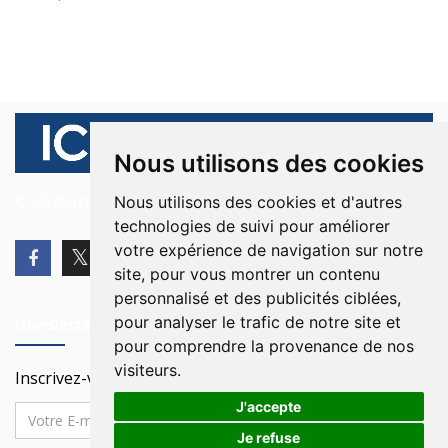
Nous utilisons des cookies
© 2026 Ici Beyrouth. Tous les droits sont réservés.
Nous utilisons des cookies et d'autres
technologies de suivi pour améliorer
votre expérience de navigation sur notre
site, pour vous montrer un contenu
personnalisé et des publicités ciblées,
pour analyser le trafic de notre site et
Newsletter
pour comprendre la provenance de nos
visiteurs.
Inscrivez-vous à notre Newsletter
J'accepte
Je refuse