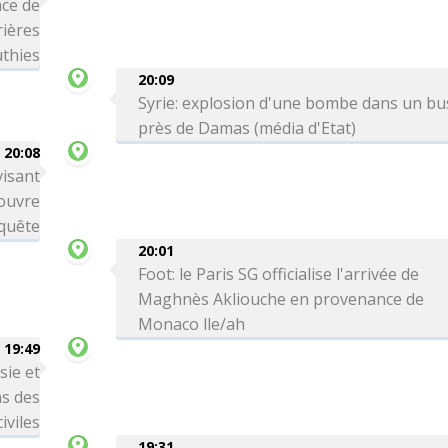
ce de
rières
thies
20:09
Syrie: explosion d'une bombe dans un bu
près de Damas (média d'Etat)
20:08
visant
 ouvre
quête
20:01
Foot: le Paris SG officialise l'arrivée de
Maghnès Akliouche en provenance de
Monaco lle/ah
19:49
sie et
ns des
iviles
19:31