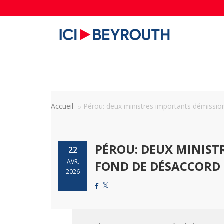
Accueil
Pérou: deux ministres importants démission
PÉROU: DEUX MINIS
22
AVR.
FOND DE DÉSACCORD 
2026