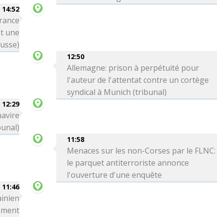
14:52
France
st une
russe)
12:50
Allemagne: prison à perpétuité pour
l'auteur de l'attentat contre un cortège
syndical à Munich (tribunal)
12:29
navire
bunal)
11:58
Menaces sur les non-Corses par le FLNC:
le parquet antiterroriste annonce
l'ouverture d'une enquête
11:46
ainien
ement