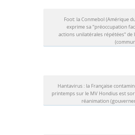
Foot: la Conmebol (Amérique d
exprime sa "préoccupation fa
actions unilatérales répétées" de l
(commun
Hantavirus : la Française contami
printemps sur le MV Hondius est sor
réanimation (gouverne