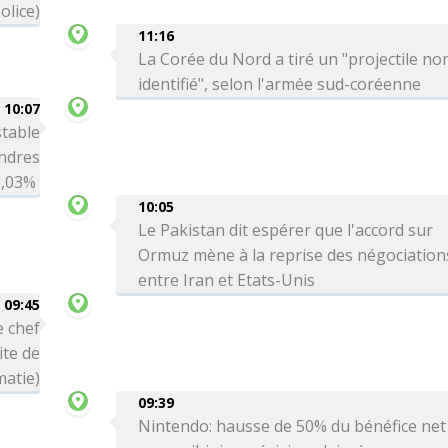
olice)
11:16
La Corée du Nord a tiré un "projectile no
identifié", selon l'armée sud-coréenne
10:07
table
ondres
-0,03%
10:05
Le Pakistan dit espérer que l'accord sur
Ormuz mène à la reprise des négociation
entre Iran et Etats-Unis
09:45
e chef
ite de
matie)
09:39
Nintendo: hausse de 50% du bénéfice net