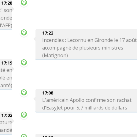
17:28
t" son
monde
'AFP)
17:22
Incendies : Lecornu en Gironde le 17 août
accompagné de plusieurs ministres
(Matignon)
17:19
ité en
olé en
Santé)
17:08
L'américain Apollo confirme son rachat
d'EasyJet pour 5,7 milliards de dollars
17:02
nature
omandé