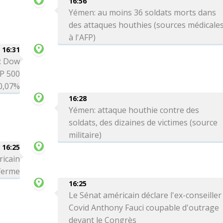
16:56
Yémen: au moins 36 soldats morts dans
des attaques houthies (sources médicale
à l'AFP)
16:31
é: Dow
P 500
0,07%
16:28
Yémen: attaque houthie contre des
soldats, des dizaines de victimes (source
militaire)
16:25
ricain
 ferme
16:25
Le Sénat américain déclare l'ex-conseiller
Covid Anthony Fauci coupable d'outrage
devant le Congrès