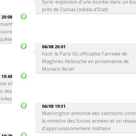
Syrie: explosion d'une bombe dans un bu
près de Damas (média d'Etat)
 20:08
visant
 ouvre
quête
06/08 20:01
Foot: le Paris SG officialise l'arrivée de
Maghnès Akliouche en provenance de
Monaco lle/ah
 19:49
sie et
ns des
iviles
06/08 19:31
Washington annonce des sanctions cont
le ministre des forces armées et un rése
d'approvisionnement militaire
 19:29