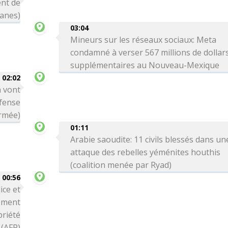
ent de
uanes)
03:04
Mineurs sur les réseaux sociaux: Meta
condamné à verser 567 millions de dollar
supplémentaires au Nouveau-Mexique
02:02
n vont
éfense
armée)
01:11
Arabie saoudite: 11 civils blessés dans un
attaque des rebelles yéménites houthis
(coalition menée par Ryad)
00:56
ice et
ement
priété
 (AFP)