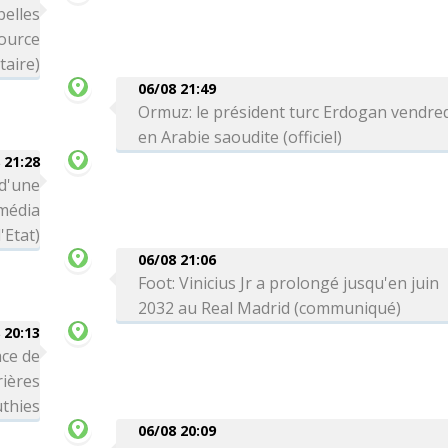
belles
source
itaire)
06/08 21:49
Ormuz: le président turc Erdogan vendre
en Arabie saoudite (officiel)
 21:28
 d'une
média
'Etat)
06/08 21:06
Foot: Vinicius Jr a prolongé jusqu'en juin
2032 au Real Madrid (communiqué)
 20:13
ce de
rières
thies
06/08 20:09