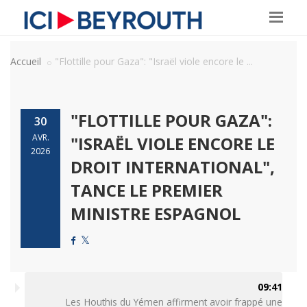
Accueil
"Flottille pour Gaza": "Israël viole encore le ...
"FLOTTILLE POUR GAZA":
30
AVR.
"ISRAËL VIOLE ENCORE LE
2026
DROIT INTERNATIONAL",
TANCE LE PREMIER
MINISTRE ESPAGNOL
09:41
Les Houthis du Yémen affirment avoir frappé une