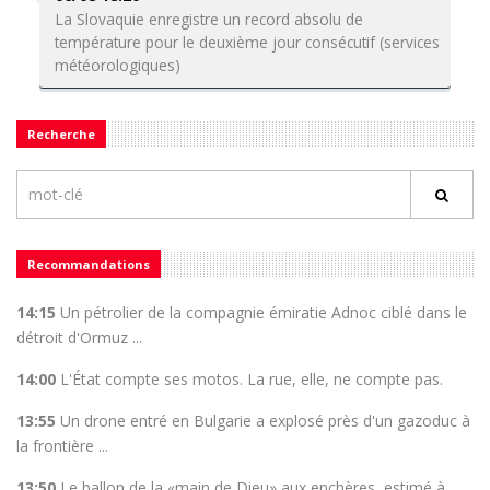
La Slovaquie enregistre un record absolu de
température pour le deuxième jour consécutif (services
météorologiques)
Recherche
Recommandations
14:15
Un pétrolier de la compagnie émiratie Adnoc ciblé dans le
détroit d'Ormuz ...
14:00
L'État compte ses motos. La rue, elle, ne compte pas.
13:55
Un drone entré en Bulgarie a explosé près d'un gazoduc à
la frontière ...
13:50
Le ballon de la «main de Dieu» aux enchères, estimé à