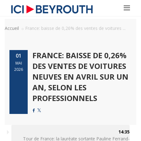
Accueil
France: baisse de 0,26% des ventes de voitures ...
FRANCE: BAISSE DE 0,26%
01
MAI
DES VENTES DE VOITURES
2026
NEUVES EN AVRIL SUR UN
AN, SELON LES
PROFESSIONNELS
14:35
Tour de France: la lauréate sortante Pauline Ferrand-