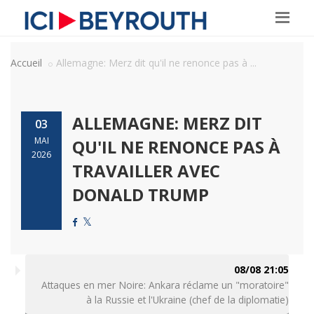
Accueil
Allemagne: Merz dit qu'il ne renonce pas à ...
ALLEMAGNE: MERZ DIT
03
MAI
QU'IL NE RENONCE PAS À
2026
TRAVAILLER AVEC
DONALD TRUMP
08/08 21:05
Attaques en mer Noire: Ankara réclame un "moratoire"
à la Russie et l'Ukraine (chef de la diplomatie)