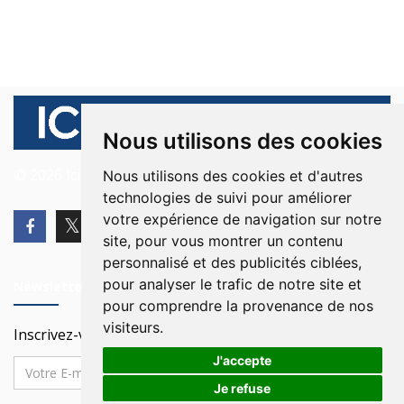
Nous utilisons des cookies
© 2026 Ici Beyrouth. Tous les droits sont réservés.
Nous utilisons des cookies et d'autres
technologies de suivi pour améliorer
votre expérience de navigation sur notre
site, pour vous montrer un contenu
personnalisé et des publicités ciblées,
pour analyser le trafic de notre site et
Newsletter
pour comprendre la provenance de nos
visiteurs.
Inscrivez-vous à notre Newsletter
J'accepte
Je refuse