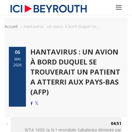
Accueil
Hantavirus : un avion à bord duquel se ...
HANTAVIRUS : UN AVION
06
MAI
À BORD DUQUEL SE
2026
TROUVERAIT UN PATIENT
A ATTERRI AUX PAYS-BAS
(AFP)
04:51
WTA 1000: la N.1 mondiale Sabalenka éliminée par