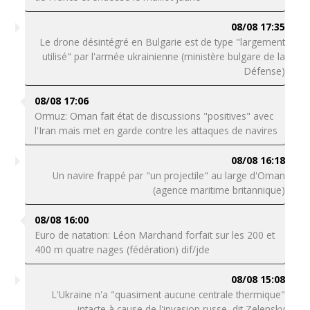
08/08 17:35
Le drone désintégré en Bulgarie est de type "largement
utilisé" par l'armée ukrainienne (ministère bulgare de la
Défense)
08/08 17:06
Ormuz: Oman fait état de discussions "positives" avec
l'Iran mais met en garde contre les attaques de navires
08/08 16:18
Un navire frappé par "un projectile" au large d'Oman
(agence maritime britannique)
08/08 16:00
Euro de natation: Léon Marchand forfait sur les 200 et
400 m quatre nages (fédération) dif/jde
08/08 15:08
L'Ukraine n'a "quasiment aucune centrale thermique"
intacte à cause de l'invasion russe, dit Zelensky