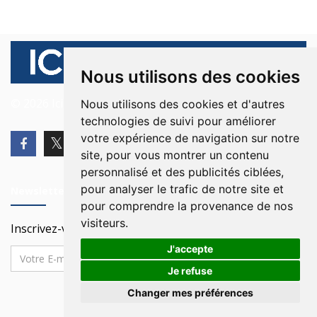
Nous utilisons des cookies
© 2026 Ici Beyrouth. Tous les droits sont réservés.
Nous utilisons des cookies et d'autres
technologies de suivi pour améliorer
votre expérience de navigation sur notre
site, pour vous montrer un contenu
personnalisé et des publicités ciblées,
pour analyser le trafic de notre site et
Newsletter
pour comprendre la provenance de nos
visiteurs.
Inscrivez-vous à notre Newsletter
J'accepte
Je refuse
Changer mes préférences