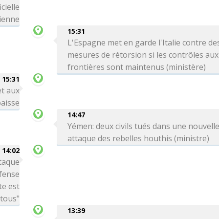
cielle
ienne
15:31
L'Espagne met en garde l'Italie contre de
mesures de rétorsion si les contrôles aux
frontières sont maintenus (ministère)
15:31
et aux
aisse
14:47
Yémen: deux civils tués dans une nouvell
attaque des rebelles houthis (ministre)
14:02
ttaque
éfense
te est
 tous"
13:39