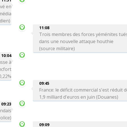
ivé en
média
dien)
11:08
Trois membres des forces yéménites tué
dans une nouvelle attaque houthie
(source militaire)
10:04
sse à
ncfort
0,22%
09:45
France: le déficit commercial s'est réduit 
1,9 milliard d'euros en juin (Douanes)
09:23
andais
olice)
09:09