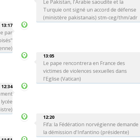
Le Pakistan, l'Arabie saoudite et la
Turquie ont signé un accord de défense
(ministère pakistanais) stm-ceg/thm/adr
13:17
ée par
oisés"
ienne)
13:05
Le pape rencontrera en France des
victimes de violences sexuelles dans
l'Eglise (Vatican)
12:34
rement
 lycée
istre)
12:20
Fifa: la Fédération norvégienne demande
la démission d'Infantino (présidente)
11:51