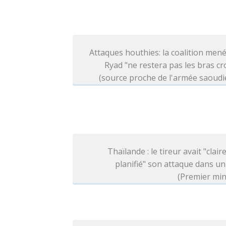
Attaques houthies: la coalition men
Ryad "ne restera pas les bras cr
(source proche de l'armée saoud
Thaïlande : le tireur avait "clai
planifié" son attaque dans un
(Premier min