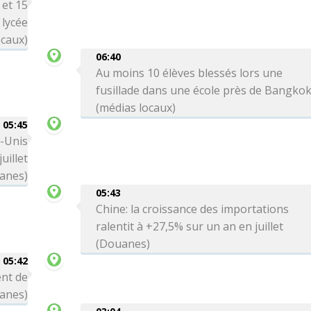
 et 15
 lycée
ocaux)
06:40
Au moins 10 élèves blessés lors une
fusillade dans une école près de Bangko
(médias locaux)
05:45
s-Unis
uillet
anes)
05:43
Chine: la croissance des importations
ralentit à +27,5% sur un an en juillet
(Douanes)
05:42
ent de
uanes)