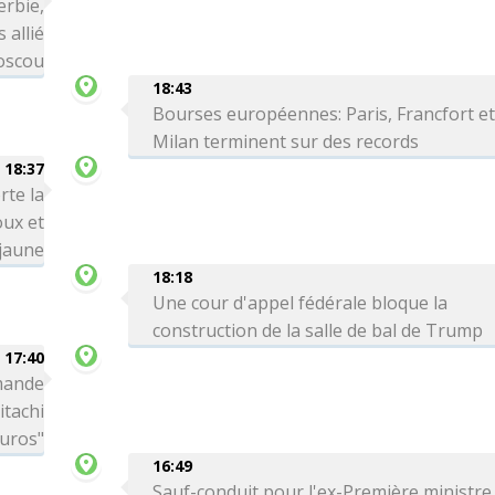
erbie,
 allié
Moscou
18:43
Bourses européennes: Paris, Francfort e
Milan terminent sur des records
18:37
rte la
oux et
 jaune
18:18
Une cour d'appel fédérale bloque la
construction de la salle de bal de Trump
17:40
mande
itachi
euros"
16:49
Sauf-conduit pour l'ex-Première ministre