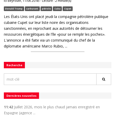
Ici Beyrouth, 11/06 20:45 - Lecture : 2 minute(s)
Donald Trump
carburant
pétrole
Cuba
Cupet
Les États-Unis ont placé jeudi la compagnie pétrolière publique
cubaine Cupet sur leur liste noire des organisations
sanctionnées, en reprochant aux autorités de détourner les
ressources énergétiques de l'île «pour se remplir les poches».
L'annonce a été faite via un communiqué du chef de la
diplomatie américaine Marco Rubio, ...
Recherche
Dernières nouvelles
11:42
Juillet 2026, mois le plus chaud jamais enregistré en
Espagne (agence ...