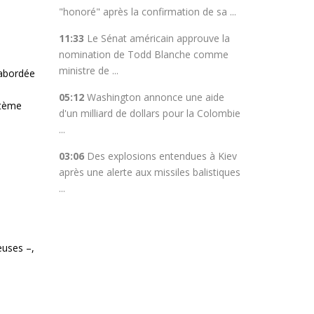
"honoré" après la confirmation de sa ...
11:33
Le Sénat américain approuve la
nomination de Todd Blanche comme
ministre de ...
 abordée
05:12
Washington annonce une aide
stème
d'un milliard de dollars pour la Colombie
...
03:06
Des explosions entendues à Kiev
après une alerte aux missiles balistiques
...
euses –,