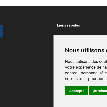
Liens rapides
Mon compte
Nous utilisons
Contactez-nous
Qui sommes nous?
Nous utilisons des cook
votre expérience de na
Recrutement
contenu personnalisé et
Gérez vos cookies
notre site et pour com
Conditions générales
J'accepte
Je refus