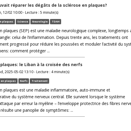
ouvait réparer les dégâts de la sclérose en plaques?
, 12/02 10:00 - Lecture : 5 minute(s)
en plaques
Science
Neurologie
TDAH
en plaques (SEP) est une maladie neurologique complexe, longtemps
angle: celui de l’inflammation. Depuis trente ans, les traitements ont
ment progressé pour réduire les poussées et moduler l’activité du sy
pens: comment protéger ...
plaques: le Liban à la croisée des nerfs
 2025-05-02 13:10 - Lecture : 4 minute(s)
 en plaques
Nerfs
Traitement
en plaques est une maladie inflammatoire, auto-immune et
tive du système nerveux central. Elle survient lorsque le système
ttaque par erreur la myéline – l’enveloppe protectrice des fibres nerv
n résulte une panoplie de symptômes: ...