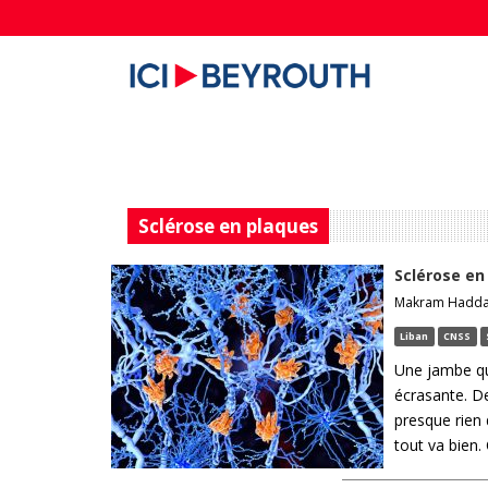
Sclérose en plaques
Sclérose en
Makram Haddad,
Liban
CNSS
Une jambe qui
écrasante. De
presque rien 
tout va bien.