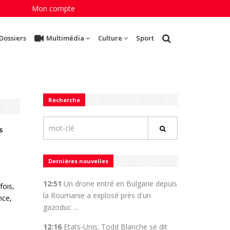
Mon compte
Dossiers
Multimédia
Culture
Sport
Recherche
s
Dernières nouvelles
12:51
Un drone entré en Bulgarie depuis
fois,
la Roumanie a explosé près d'un
nce,
gazoduc ...
12:16
Etats-Unis: Todd Blanche se dit