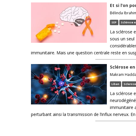
Et si l’on p
Bélinda Ibrahim
SEP
Sclérose 
La sclérose 
sous un seul 
considérable
immunitaire. Mais une question centrale reste en sus
Sclérose en 
Makram Haddad,
Liban
Sclerose
La sclérose 
neurodégénéra
immunitaire a
perturbant ainsi la transmission de l’influx nerveux. E