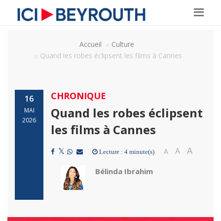
Accueil
Culture
Quand les robes éclipsent les films à Cannes
CHRONIQUE
16
Quand les robes éclipsent
MAI
2026
les films à Cannes
A
A
A
Lecture : 4 minute(s)
Bélinda Ibrahim