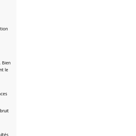
ation
. Bien
nt le
aces
bruit
ultés