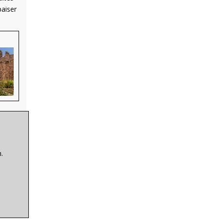
paiser
.