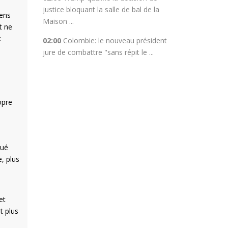
justice bloquant la salle de bal de la
iens
Maison ...
t ne
:
02:00
Colombie: le nouveau président
jure de combattre "sans répit le ...
opre
qué
, plus
et
t plus