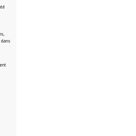
nté
ns,
l dans
ient