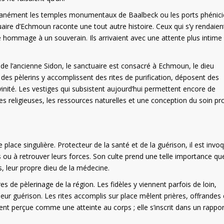
ntanément les temples monumentaux de Baalbeck ou les ports phénic
tuaire d’Echmoun raconte une tout autre histoire. Ceux qui s’y rendaien
re hommage à un souverain. Ils arrivaient avec une attente plus intime 
es de l’ancienne Sidon, le sanctuaire est consacré à Echmoun, le dieu
 des pèlerins y accomplissent des rites de purification, déposent des
ivinité. Les vestiges qui subsistent aujourd’hui permettent encore de
 religieuses, les ressources naturelles et une conception du soin pr
lace singulière. Protecteur de la santé et de la guérison, il est invo
 ou à retrouver leurs forces. Son culte prend une telle importance que
s, leur propre dieu de la médecine.
es de pèlerinage de la région. Les fidèles y viennent parfois de loin,
leur guérison. Les rites accomplis sur place mêlent prières, offrandes 
ent perçue comme une atteinte au corps ; elle s’inscrit dans un rappor