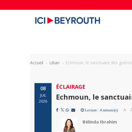
Accueil
Liban
Echmoun, le sanctuaire des guéris
ÉCLAIRAGE
08
Echmoun, le sanctuai
JUIL
2026
A
Lecture : 4 minute(s)
Bélinda Ibrahim