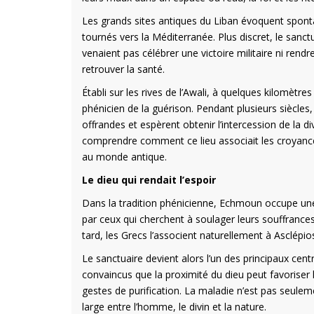
Les grands sites antiques du Liban évoquent spo
tournés vers la Méditerranée. Plus discret, le sanc
venaient pas célébrer une victoire militaire ni rend
retrouver la santé.
Établi sur les rives de l’Awali, à quelques kilomètr
phénicien de la guérison. Pendant plusieurs siècles,
offrandes et espèrent obtenir l’intercession de la d
comprendre comment ce lieu associait les croyances
au monde antique.
Le dieu qui rendait l’espoir
Dans la tradition phénicienne, Echmoun occupe une p
par ceux qui cherchent à soulager leurs souffrances
tard, les Grecs l’associent naturellement à Asclépio
Le sanctuaire devient alors l’un des principaux centr
convaincus que la proximité du dieu peut favoriser 
gestes de purification. La maladie n’est pas seulem
large entre l’homme, le divin et la nature.