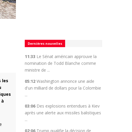
Dernières nouvelles
11:33
Le Sénat américain approuve la
nomination de Todd Blanche comme
ministre de ...
 les
05:12
Washington annonce une aide
u
d'un milliard de dollars pour la Colombie
iques
...
 à
03:06
Des explosions entendues à Kiev
après une alerte aux missiles balistiques
...
e
02:06
Trump qualifie la décision de