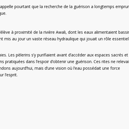
 rappelle pourtant que la recherche de la guérison a longtemps empru
que.
s’élève à proximité de la rivière Awali, dont les eaux alimentaient bassi
s ont mis au jour un vaste réseau hydraulique qui jouait un rôle essentie
es. Les pèlerins s’y purifiaient avant d’accéder aux espaces sacrés et
 pratiquées dans l’espoir d’obtenir une guérison. Ces rites ne releva
ndons aujourd’hui, mais d’une vision où l’eau possédait une force
r l’esprit.