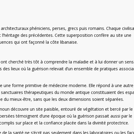
ts architecturaux phéniciens, perses, grecs puis romains. Chaque civilis
l’héritage des précédentes. Cette superposition confère au site une
luences qui ont façonné la côte libanaise.
nt cherché très tôt à comprendre la maladie et à lui donner un sens
ns des lieux où la guérison relevait d’un ensemble de pratiques associa
e une forme primitive de médecine moderne. Elle répond à une autre
es sanctuaires thérapeutiques du monde antique constituaient des esp
he du mieux-être, sans que les deux dimensions soient séparées.
hmoun découvre un site paisible, entouré de végétation et bercé par le 
dispersées témoignent d’une époque où la guérison passait aussi par le
mplis sur place et la confiance placée dans la divinité protectrice.
e de la santé ne s’écrit pas seulement dans les laboratoires ou les fac