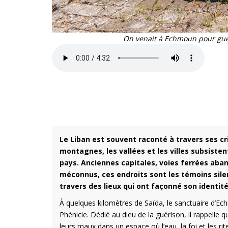
On venait à Echmoun pour guér
Le Liban est souvent raconté à travers ses cr
montagnes, les vallées et les villes subsisten
pays. Anciennes capitales, voies ferrées ab
méconnus, ces endroits sont les témoins silen
travers des lieux qui ont façonné son identit
À quelques kilomètres de Saïda, le sanctuaire d’Ech
Phénicie. Dédié au dieu de la guérison, il rappelle
leurs maux dans un espace où l’eau, la foi et les rit