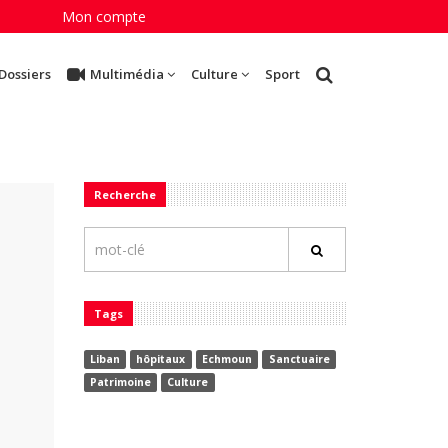
Mon compte
Dossiers
Multimédia
Culture
Sport
Recherche
Tags
Liban
hôpitaux
Echmoun
Sanctuaire
Patrimoine
Culture