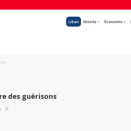
Liban
Monde
Économie
ons
re des guérisons
A
A