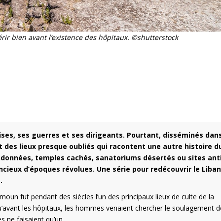
ir bien avant l’existence des hôpitaux. ©shutterstock
ises, ses guerres et ses dirigeants. Pourtant, disséminés dans
t des lieux presque oubliés qui racontent une autre histoire d
andonnées, temples cachés, sanatoriums désertés ou sites ant
cieux d’époques révolues. Une série pour redécouvrir le Liban
é.
moun fut pendant des siècles l’un des principaux lieux de culte de la
 qu’avant les hôpitaux, les hommes venaient chercher le soulagement d
es ne faisaient qu’un.