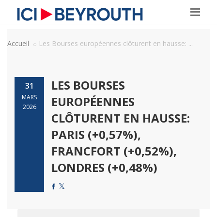
Accueil
Les Bourses européennes clôturent en hausse: ...
LES BOURSES
31
MARS
EUROPÉENNES
2026
CLÔTURENT EN HAUSSE:
PARIS (+0,57%),
FRANCFORT (+0,52%),
LONDRES (+0,48%)