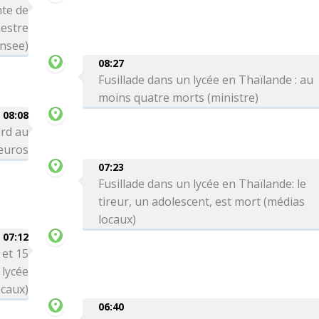
te de
mestre
Insee)
08:27
Fusillade dans un lycée en Thaïlande : au
moins quatre morts (ministre)
08:08
ord au
'euros
07:23
Fusillade dans un lycée en Thaïlande: le
tireur, un adolescent, est mort (médias
locaux)
07:12
 et 15
 lycée
ocaux)
06:40