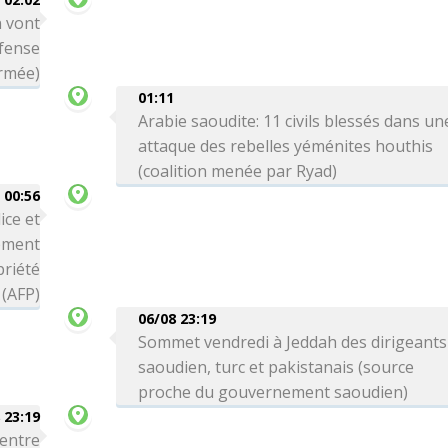
n vont
éfense
armée)
01:11
Arabie saoudite: 11 civils blessés dans un
attaque des rebelles yéménites houthis
(coalition menée par Ryad)
00:56
ice et
ement
priété
 (AFP)
06/08 23:19
Sommet vendredi à Jeddah des dirigeants
saoudien, turc et pakistanais (source
proche du gouvernement saoudien)
 23:19
 entre