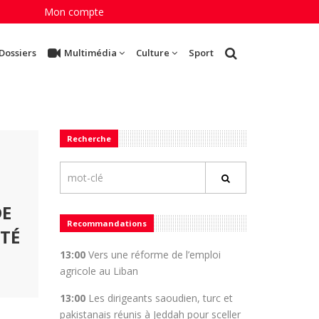
Mon compte
Dossiers
Multimédia
Culture
Sport
Recherche
DE
Recommandations
ITÉ
13:00
Vers une réforme de l’emploi
agricole au Liban
13:00
Les dirigeants saoudien, turc et
pakistanais réunis à Jeddah pour sceller