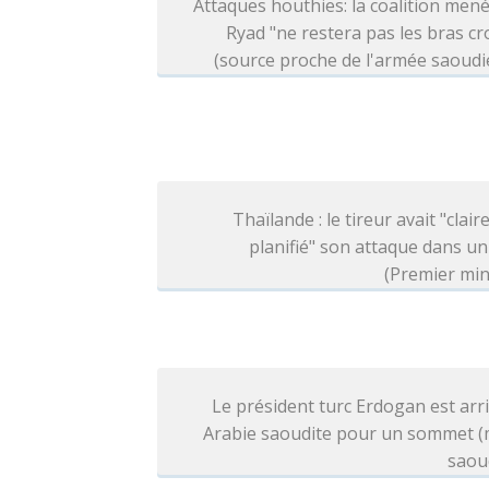
Attaques houthies: la coalition men
Ryad "ne restera pas les bras cr
(source proche de l'armée saoud
Thaïlande : le tireur avait "clai
planifié" son attaque dans un
(Premier min
Le président turc Erdogan est arr
Arabie saoudite pour un sommet (
saou