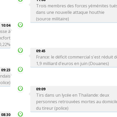
Trois membres des forces yéménites tué
dans une nouvelle attaque houthie
(source militaire)
10:04
sse à
ncfort
0,22%
09:45
France: le déficit commercial s'est réduit 
1,9 milliard d'euros en juin (Douanes)
09:23
andais
olice)
09:09
Tirs dans un lycée en Thaïlande: deux
personnes retrouvées mortes au domicil
du tireur (police)
08:30