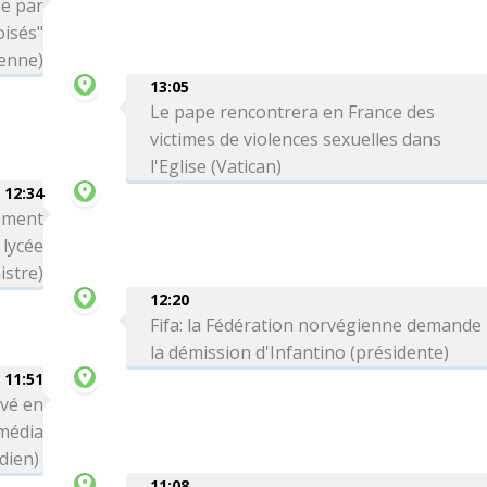
ée par
oisés"
ienne)
13:05
Le pape rencontrera en France des
victimes de violences sexuelles dans
l'Eglise (Vatican)
12:34
rement
 lycée
istre)
12:20
Fifa: la Fédération norvégienne demande
la démission d'Infantino (présidente)
11:51
ivé en
média
dien)
11:08