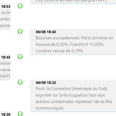
City (source au sein du Barça à l'AFP)
 18:53
 la 6e
arlen
 jaune
06/08 18:43
Bourses européennes: Paris termine en
hausse de 0,35%, Francfort +0,05%,
Londres recule de 0,19%
 18:43
visite
kraine
l'AFP)
06/08 18:22
Foot: la Conmebol (Amérique du Sud)
exprime sa "préoccupation face aux
actions unilatérales répétées" de la Fifa
(communiqué)
 18:20