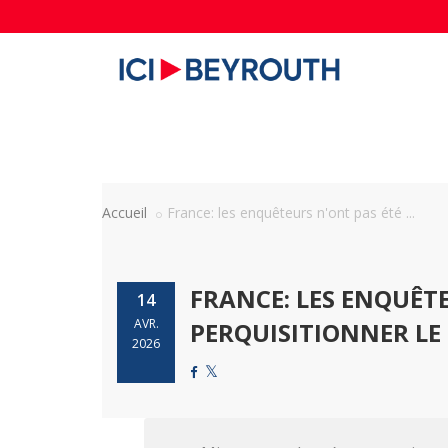
Accueil
France: les enquêteurs n'ont pas été ...
FRANCE: LES ENQUÊTE
14
AVR.
PERQUISITIONNER LE 
2026