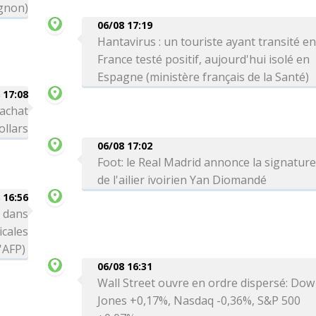
gnon)
06/08 17:19
Hantavirus : un touriste ayant transité e
France testé positif, aujourd'hui isolé en
Espagne (ministère français de la Santé)
 17:08
rachat
ollars
06/08 17:02
Foot: le Real Madrid annonce la signatur
de l'ailier ivoirien Yan Diomandé
 16:56
 dans
icales
l'AFP)
06/08 16:31
Wall Street ouvre en ordre dispersé: Dow
Jones +0,17%, Nasdaq -0,36%, S&P 500