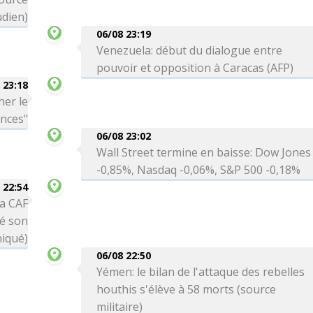
dien)
06/08 23:19
Venezuela: début du dialogue entre
pouvoir et opposition à Caracas (AFP)
 23:18
her le
ances"
06/08 23:02
Wall Street termine en baisse: Dow Jones
-0,85%, Nasdaq -0,06%, S&P 500 -0,18%
 22:54
la CAF
té son
niqué)
06/08 22:50
Yémen: le bilan de l'attaque des rebelles
houthis s'élève à 58 morts (source
militaire)