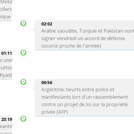
: Meta
ollars
xique
02:02
Arabie saoudite, Turquie et Pakistan von
signer vendredi un accord de défense
(source proche de l'armée)
01:11
ns une
outhis
 Ryad)
00:56
Argentine: heurts entre police et
manifestants lors d'un rassemblement
contre un projet de loi sur la propriété
privée (AFP)
 23:19
eants
source