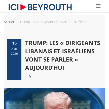
Accueil
Trump: les « dirigeants libanais et israéliens ...
TRUMP: LES « DIRIGEANTS
16
AVR.
LIBANAIS ET ISRAÉLIENS
2026
VONT SE PARLER »
AUJOURD’HUI