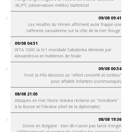
36,9°C (observatoire météo) cla/tmt/cel
09/08 09:41
Les Houthis du Yémen affirment avoir frappé une
raffinerie saoudienne sur la côte de la mer Rouge
09/08 04:51
WTA 1000: la N.1 mondiale Sabalenka éliminée par
Alexandrova en huitièmes de finale
09/08 00:54
Foot: la Fifa dénonce un "effort concerté et continu"
pour affaiblir Infantino (communiqué)
08/08 21:05
Attaques en mer Noire: Ankara réclame un "moratoire"
à la Russie et l'Ukraine (chef de la diplomatie)
08/08 19:36
Drone en Bulgarie : Kiev dit n'avoir pas lancé d'engin
"délibérément" et promet de "clarifier les circonstances"