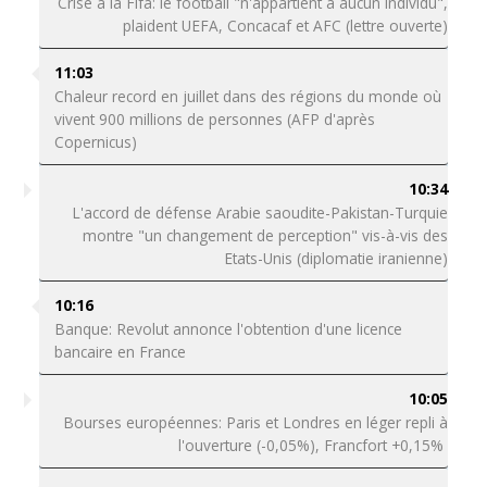
Crise à la Fifa: le football "n'appartient à aucun individu",
plaident UEFA, Concacaf et AFC (lettre ouverte)
11:03
Chaleur record en juillet dans des régions du monde où
vivent 900 millions de personnes (AFP d'après
Copernicus)
10:34
L'accord de défense Arabie saoudite-Pakistan-Turquie
montre "un changement de perception" vis-à-vis des
Etats-Unis (diplomatie iranienne)
10:16
Banque: Revolut annonce l'obtention d'une licence
bancaire en France
10:05
Bourses européennes: Paris et Londres en léger repli à
l'ouverture (-0,05%), Francfort +0,15%