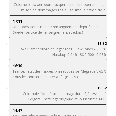
Colombie: six aéroports suspendent leurs opérations en
raison de dommages liés au séisme (aviation civile)
17:11
Une opération russe de renseignement déjouée en
Suède (service de renseignement suédois)
16:32
Wall Street ouvre en léger recul: Dow Jones -0,09%,
Nasdaq -0,04%, S&P 500 -0,08%
16:30
France: l'état des nappes phréatiques se "dégrade", 63%
sous les normales au 1er août (BRGM)
15:52
Colombie: fort séisme de magnitude 6,6 ressenti à
Bogota (Institut géologique et journalistes AFP)
14:47
Le Bangladesh annonce la mort de 16 de ses