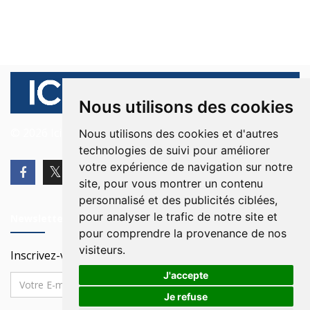
Nous utilisons des cookies
© 2026 Ici Beyrouth. Tous les droits sont réservés.
Nous utilisons des cookies et d'autres
technologies de suivi pour améliorer
votre expérience de navigation sur notre
site, pour vous montrer un contenu
personnalisé et des publicités ciblées,
pour analyser le trafic de notre site et
Newsletter
pour comprendre la provenance de nos
visiteurs.
Inscrivez-vous à notre Newsletter
J'accepte
Je refuse