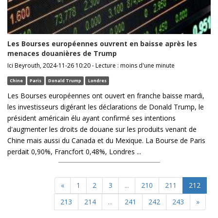
Les Bourses européennes ouvrent en baisse après les
menaces douanières de Trump
Ici Beyrouth, 2024-11-26 10:20 - Lecture : moins d'une minute
Chine
Paris
Donald Trump
Londres
Les Bourses européennes ont ouvert en franche baisse mardi,
les investisseurs digérant les déclarations de Donald Trump, le
président américain élu ayant confirmé ses intentions
d'augmenter les droits de douane sur les produits venant de
Chine mais aussi du Canada et du Mexique. La Bourse de Paris
perdait 0,90%, Francfort 0,48%, Londres ...
«
1
2
3
...
210
211
212
213
214
...
241
242
243
»