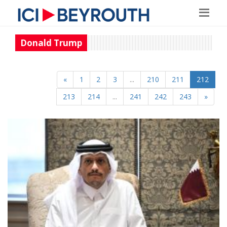
Donald Trump
«
1
2
3
...
210
211
212
213
214
...
241
242
243
»