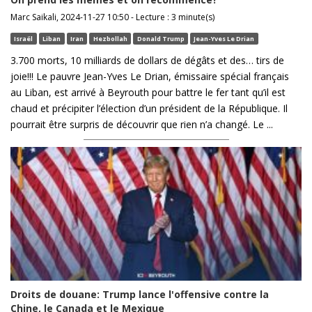
Marc Saikali, 2024-11-27 10:50 - Lecture : 3 minute(s)
Israël
Liban
Iran
Hezbollah
Donald Trump
Jean-Yves Le Drian
3.700 morts, 10 milliards de dollars de dégâts et des… tirs de
joie!!! Le pauvre Jean-Yves Le Drian, émissaire spécial français
au Liban, est arrivé à Beyrouth pour battre le fer tant qu’il est
chaud et précipiter l’élection d’un président de la République. Il
pourrait être surpris de découvrir que rien n’a changé. Le ...
Droits de douane: Trump lance l'offensive contre la
Chine, le Canada et le Mexique