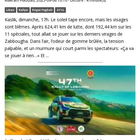
Makram Haddad, 2025-09-08 10:10 - Lecture : 4 minute(s)
Liban
Rallye
Roger Feghali
ATCL
Kaslik, dimanche, 17h. Le soleil tape encore, mais les visages
sont blêmes. Après 624,41 km de lutte, dont 192,44 km sur les
11 spéciales, tout allait se jouer sur les derniers virages de
Zabbougha. Dans l’air, l’odeur de gomme brûlée, la tension
palpable, et un murmure qui court parmi les spectateurs: «Ça va
se jouer à rien…» Et ...