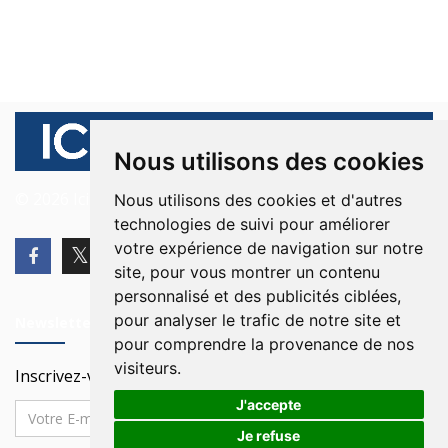
Nous utilisons des cookies
© 2026 Ici Beyrouth. Tous les droits sont réservés.
Nous utilisons des cookies et d'autres
technologies de suivi pour améliorer
votre expérience de navigation sur notre
site, pour vous montrer un contenu
personnalisé et des publicités ciblées,
pour analyser le trafic de notre site et
Newsletter
pour comprendre la provenance de nos
visiteurs.
Inscrivez-vous à notre Newsletter
J'accepte
Je refuse