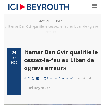
Accueil
Liban
Itamar Ben Gvir qualifie le cessez-le-feu au Liban de «grave
erreur»
Itamar Ben Gvir qualifie le
04
JUIN
cessez-le-feu au Liban de
2026
«grave erreur»
A
A
A
Lecture : 3 minute(s)
Ici Beyrouth