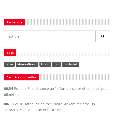
Recherche
Tags
Liban
Moyen-Orient
Israël
Iran
Hezbollah
Dernières nouvelles
00:54
Foot: la Fifa dénonce un "effort concerté et continu" pour
affaiblir ...
08/08 21:05
Attaques en mer Noire: Ankara réclame un
"moratoire" à la Russie et l'Ukraine ...