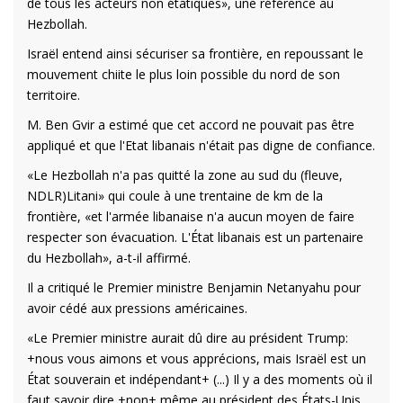
de tous les acteurs non étatiques», une référence au
Hezbollah.
Israël entend ainsi sécuriser sa frontière, en repoussant le
mouvement chiite le plus loin possible du nord de son
territoire.
M. Ben Gvir a estimé que cet accord ne pouvait pas être
appliqué et que l'Etat libanais n'était pas digne de confiance.
«Le Hezbollah n'a pas quitté la zone au sud du (fleuve,
NDLR)Litani» qui coule à une trentaine de km de la
frontière, «et l'armée libanaise n'a aucun moyen de faire
respecter son évacuation. L'État libanais est un partenaire
du Hezbollah», a-t-il affirmé.
Il a critiqué le Premier ministre Benjamin Netanyahu pour
avoir cédé aux pressions américaines.
«Le Premier ministre aurait dû dire au président Trump:
+nous vous aimons et vous apprécions, mais Israël est un
État souverain et indépendant+ (...) Il y a des moments où il
faut savoir dire +non+ même au président des États-Unis,