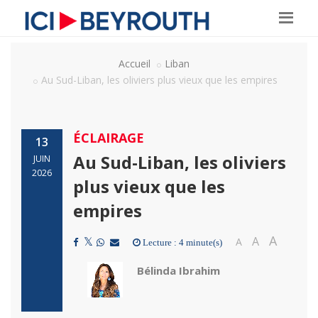
Accueil
Liban
Au Sud-Liban, les oliviers plus vieux que les empires
ÉCLAIRAGE
13
Au Sud-Liban, les oliviers
JUIN
2026
plus vieux que les
empires
A
A
A
Lecture : 4 minute(s)
Bélinda Ibrahim