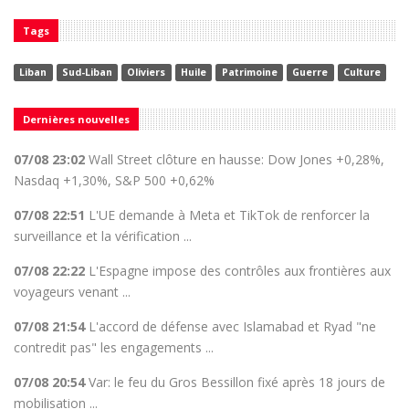
Tags
Liban
Sud-Liban
Oliviers
Huile
Patrimoine
Guerre
Culture
Dernières nouvelles
07/08 23:02
Wall Street clôture en hausse: Dow Jones +0,28%,
Nasdaq +1,30%, S&P 500 +0,62%
07/08 22:51
L'UE demande à Meta et TikTok de renforcer la
surveillance et la vérification ...
07/08 22:22
L'Espagne impose des contrôles aux frontières aux
voyageurs venant ...
07/08 21:54
L'accord de défense avec Islamabad et Ryad "ne
contredit pas" les engagements ...
07/08 20:54
Var: le feu du Gros Bessillon fixé après 18 jours de
mobilisation ...