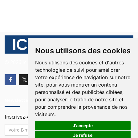
Nous utilisons des cookies
© 2026 Ici Beyrouth. Tous les droits sont réservés.
Nous utilisons des cookies et d'autres
technologies de suivi pour améliorer
votre expérience de navigation sur notre
site, pour vous montrer un contenu
personnalisé et des publicités ciblées,
pour analyser le trafic de notre site et
Newsletter
pour comprendre la provenance de nos
visiteurs.
Inscrivez-vous à notre Newsletter
J'accepte
Je refuse