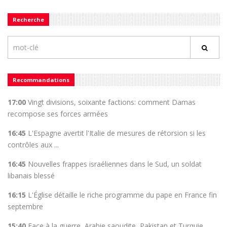
Recherche
Recommandations
17:00
Vingt divisions, soixante factions: comment Damas
recompose ses forces armées
16:45
L'Espagne avertit l'Italie de mesures de rétorsion si les
contrôles aux ...
16:45
Nouvelles frappes israéliennes dans le Sud, un soldat
libanais blessé
16:15
L'Église détaille le riche programme du pape en France fin
septembre
15:40
Face à la guerre, Arabie saoudite, Pakistan et Turquie